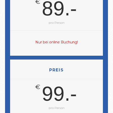
89.-
€
pro Person
Nur bei online Buchung!
PREIS
99.-
€
pro Person