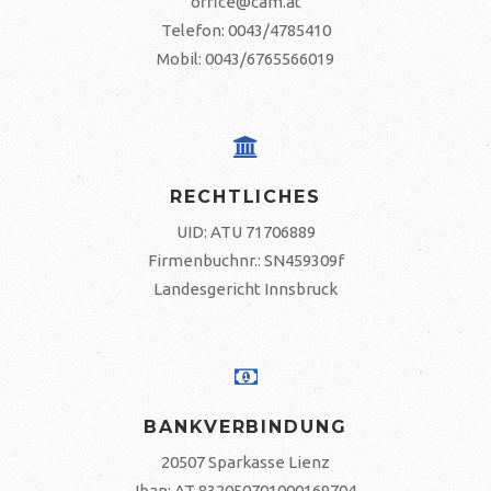
office@cam.at
Telefon: 0043/4785410
Mobil: 0043/6765566019
RECHTLICHES
UID: ATU 71706889
Firmenbuchnr.: SN459309f
Landesgericht Innsbruck
BANKVERBINDUNG
20507 Sparkasse Lienz
Iban: AT 832050701000169704