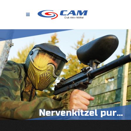
N
e
r
v
e
n
k
i
t
z
e
l
p
u
r
.
.
.